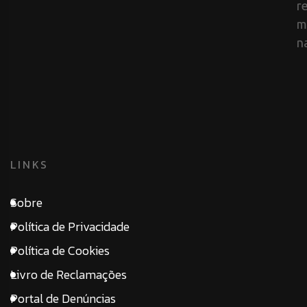
r
m
n
LINKS
Sobre
Política de Privacidade
Política de Cookies
Livro de Reclamações
Portal de Denúncias