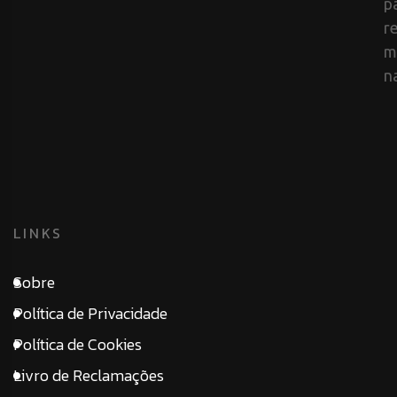
p
r
m
n
LINKS
Sobre
Política de Privacidade
Política de Cookies
Livro de Reclamações